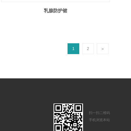
乳腺防护裙
1
2
»
扫一扫二维码
手机浏览本站